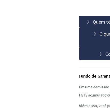
》 Quem tem
》 O que
》 Co
Fundo de Garant
Em uma demissão s
FGTS acumulado du
Além disso, você p