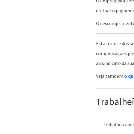
O empregador tem a
efetuar o pagament
O descumprimento 
Estar ciente dos s
compensações previ
ao sindicato da su
Veja também
o qu
Trabalhei
Trabalhou apena