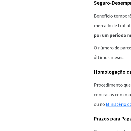
Seguro-Desemp
Benefício temporá
mercado de trabalh
por um período m
O número de parcel
últimos meses.
Homologação da
Procedimento que v
contratos com mai
ou no
Ministério d
Prazos para Pag