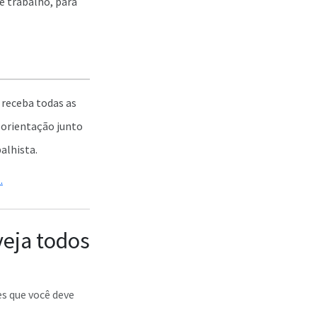
e trabalho, para
 receba todas as
 orientação junto
alhista.
s
.
veja todos
es que você deve