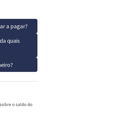
ar a pagar?
da quais
eiro?
sobre o saldo do