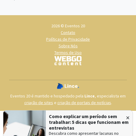
2026 © Eventos 20
Contato
Políticas de Privacidade
Sobre Nós
Termos de Uso
Eventos 20 é mantido e hospedado pela
Lince
, especialista em
criação de sites
e
criação de portais de notícias
.
×
Como explicar um período sem
trabalhar: 5 dicas que funcionam em
entrevistas
Descubra como apresentar lacunas no