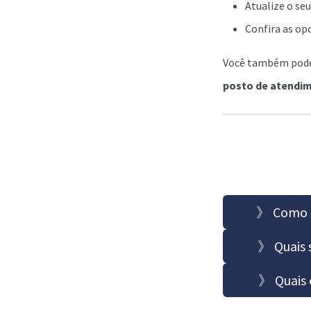
Atualize o seu
Confira as op
Você também pod
posto de atendim
》 Como t
》 Quais s
》 Quais 