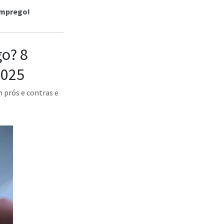
emprego!
go? 8
2025
 prós e contras e