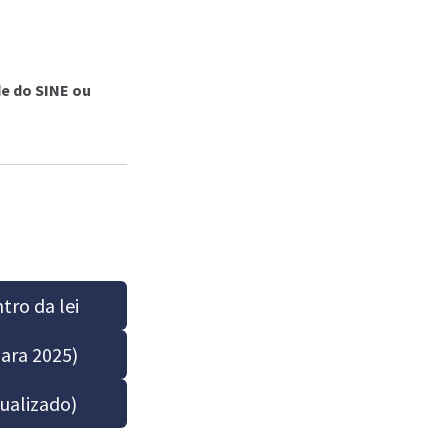
e do SINE ou
ro da lei
para 2025)
ualizado)