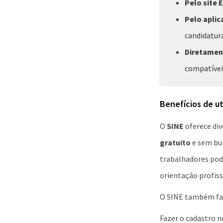
Pelo site 
Pelo aplic
candidatura
Diretament
compatíveis
Benefícios de ut
O
SINE
oferece di
gratuito
e sem bur
trabalhadores pod
orientação profis
O SINE também fac
Fazer o cadastro 