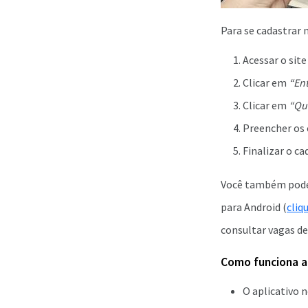
Para se cadastrar 
Acessar o sit
Clicar em
“Ent
Clicar em
“Qu
Preencher os
Finalizar o ca
Você também pode s
para Android (
cliq
consultar vagas d
Como funciona a 
O aplicativo 