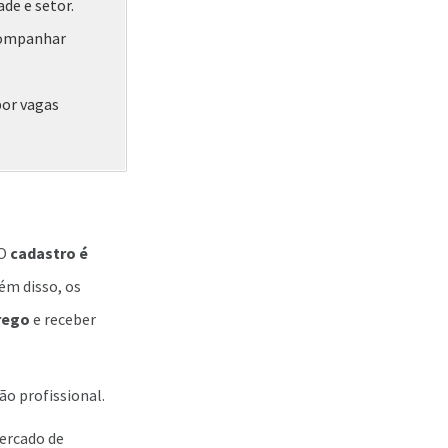
ade e setor.
companhar
por vagas
 O
cadastro é
lém disso, os
rego
e receber
o profissional.
ercado de