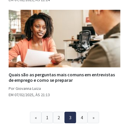
Quais são as perguntas mais comuns em entrevistas
de emprego e como se preparar
Por Giovanna Luiza
EM 07/02/2025, ÀS 21:13
Paginação
«
1
2
3
4
»
de